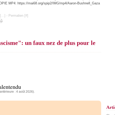
COPIE MP4: https://mai68.org/spip2/IMG/mp4/Aaron-Bushnell_Gaza
[
…
]
- Permalien [
#
]
scisme": un faux nez de plus pour le
alentendu
antérieure : 4 août 2026).
Arti