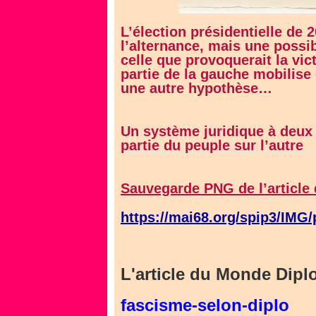
L’élection présidentielle de
l’alternance, mais une possib
celle que provoquerait la vi
partie de la gauche mobilise 
une autre hypothèse…
Un système juridique à deux 
partie du peuple sur l’autre
Sauvegarde PNG de l’article 
https://mai68.org/spip3/IMG
L'article du Monde Dipl
fascisme-selon-diplo