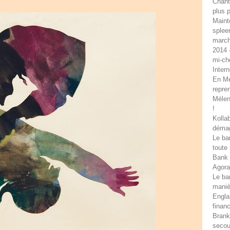
Chant
plus 
Maint
splee
march
2014 
mi-ch
Intern
En Mer
repre
Mélen
!
Kolla
démag
Le ba
toute
Bank 
Agora
Le ba
maniè
Engla
financ
Brank
secou