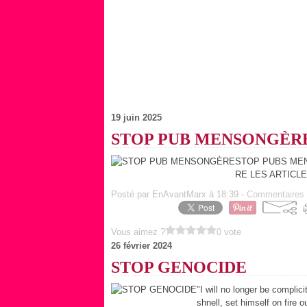
19 juin 2025
STOP PUB MENSONGÈR
STOP PUBS MEN
RE LES ARTICLE
Posté par EnAvantMarx à 18:39 -
Commentaires 
Vous aimez ?
0 vote
26 février 2024
STOP GENOCIDE
"I will no longer be compli
shnell, set himself on fire