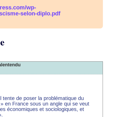
press.com/wp-
scisme-selon-diplo.pdf
se
alentendu
il tente de poser la problématique du
 » en France sous un angle qui se veut
ses économiques et sociologiques, et
».