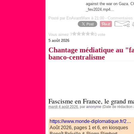
against the war on Gaza. 
_fev2024.mp4...
Posté par EnAvantMarx à 21:00 -
Commentaires 
Vous aimez ?
0 vote
5 août 2026
Chantage médiatique au "fa
banco-centralisme
Fascisme en France, le grand m
mardi 4 août 2026
, par
anonyme
(Date de rédaction 
https://www.monde-diplomatique.fr/2…
Août 2026, pages 1 et 6, en kiosques
Benoît Bréville & Pierre Rimbert