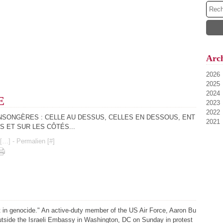
Arch
2026
2025
Ao
2024
Ju
D
E
2023
Ju
N
D
2022
Ma
Oc
N
D
SONGÈRES : CELLE AU DESSUS, CELLES EN DESSOUS, ENT
2021
Av
Se
Oc
N
D
S ET SUR LES CÔTÉS...
M
Ao
Se
Oc
N
Av
Fé
Ju
Ao
Se
Oc
M
[
…
]
- Permalien [
#
]
Ja
Ju
Ju
Ao
Se
Ma
Ju
Ju
Ao
Av
Ma
Ju
Ju
M
Av
Ma
Ju
Fé
M
Av
Av
Ja
Fé
M
Ja
Fé
cit in genocide." An active-duty member of the US Air Force, Aaron Bu
Ja
 outside the Israeli Embassy in Washington, DC on Sunday in protest