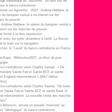
age médiatique au "fascisme": un faux nez de
pour le banco-centralisme
enant sur AgoraVox : 2014 - Andrew Haldane, le
n du banquier central à mi-chemin sur les
es du pouvoir
- Andrew Haldane, le spleen du banquier central à
emin sur les marches du pouvoir
et fermé à la libre expression
 noire, les ports ukrainiens à l'arrêt: La Russie
nd la main sur la navigation
chon, le "Laval" du banco-centralisme en France
bo-Kapo : Mélenchon2027, un élixir de pure
ogie!
nco-centralisme selon Charles Sannat : « De
 manière Sainte Fed et Sainte BCE et sainte
of England interviendront » (MAJ édition
Vox)
nco-centralisme selon Charles Sannat: "De toute
re Sainte Fed et Sainte BCE et sainte Bank of
nd interviendront. La nouvelle trinité des marchés
iers"
o Milanovic, encore un pseudo-"marxiste" au
rs "idéologique" du banco-centralisme