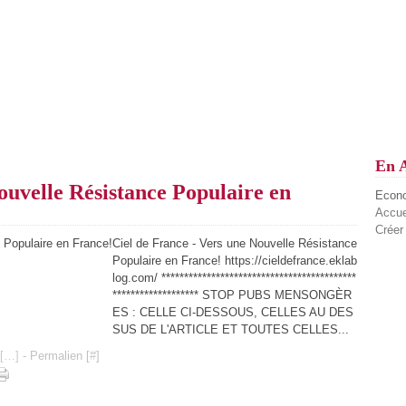
En 
ouvelle Résistance Populaire en
Econom
Accue
Créer
Ciel de France - Vers une Nouvelle Résistance
Populaire en France! https://cieldefrance.eklab
log.com/ *******************************************
******************* STOP PUBS MENSONGÈR
ES : CELLE CI-DESSOUS, CELLES AU DES
SUS DE L'ARTICLE ET TOUTES CELLES...
[
…
]
- Permalien [
#
]